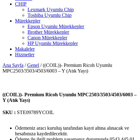
CHIP
Lexmark Uyumlu Chip
Toshiba Uyumlu Chip
Mürekkepler
Epson Uyumlu Mürekkepler
Brother Mürekkepler
Canon Mürekkepler
HP Uyumlu Mürekkepler
Makaleler
Hizmetler
Ana Sayfa
/
Genel
/ ((COIL))- Premium Ricoh Uyumlu
MPC2503/3503/4503/6003 – Y (Atık Yayı)
((COIL))- Premium Ricoh Uyumlu MPC2503/3503/4503/6003 –
Y (Atık Yayı)
SKU :
STE09789YCOIL
Ödemeniz aracı kuruluş tarafından kayıt altına alınacak ve
hesabınıza kaydedilecektir.
Ödeme ile ilgili problem yaşamanız durumunda 0543 445 01