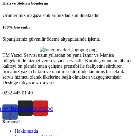
Hızlı ve Stoktan Gönderim
Ürünlerimiz mağaza stoklarımızdan sunulmaktadır.
100% Güvenilir
Siparişleriniz güvenilir ödeme altyapılarında işlenir.
TM Yazıcı Servisi uzun yıllardan bu yana İzmir ve Manisa
bölgelerinde hizmet veren yazıcı servisidir. Kuruluş yılından itibaren
kaliteyi ön planda tutan çalışma prensibi ile faaliyetini sürdüren
firmamız yazıcı bakım ve onarım sektöründe tanınmış bir teknik
servis hizmeti olarak ilkelerine bağlı olmaktan vazgeçmemiştir.
Desteğe ihtiyacınız mı var?
0232 445 01 40
acebook-
Instagram
Youtube
f
Kurumsal
Hakkımızda