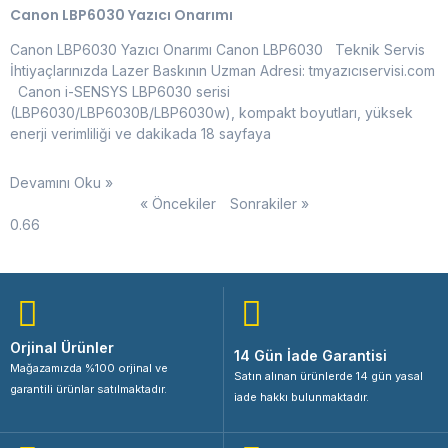
Canon LBP6030 Yazıcı Onarımı
Canon LBP6030 Yazıcı Onarımı Canon LBP6030 Teknik Servis
İhtiyaçlarınızda Lazer Baskının Uzman Adresi: tmyazıcıservisi.com
Canon i-SENSYS LBP6030 serisi
(LBP6030/LBP6030B/LBP6030w), kompakt boyutları, yüksek
enerji verimliliği ve dakikada 18 sayfaya
Devamını Oku »
« Öncekiler
Sonrakiler »
Orjinal Ürünler
14 Gün İade Garantisi
Mağazamızda %100 orjinal ve
Satın alınan ürünlerde 14 gün yasal
garantili ürünlar satılmaktadır.
iade hakkı bulunmaktadır.