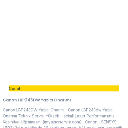
Genel
Canon LBP243DW Yazıcı Onarımı
Canon LBP243DW Yazıcı Onarımı Canon LBP243dw Yazıcı
Onarımı Teknik Servis: Yüksek Hacimli Lazer Performansınız
Kesintiye Uğramasın! (tmyazıcıservisi.com) Canon i-SENSYS
LBP243dw, dakikada 36 sayfaya varan (A4) baskı hızı, otomatik