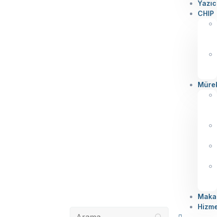
Yazıc
CHIP
Müre
Makal
Hizme