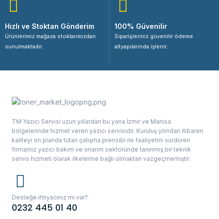
Hızlı ve Stoktan Gönderim
100% Güvenilir
Ürünlerimiz mağaza stoklarımızdan
Siparişleriniz güvenilir ödeme
sunulmaktadır.
altyapılarında işlenir.
TM Yazıcı Servisi uzun yıllardan bu yana İzmir ve Manisa
bölgelerinde hizmet veren yazıcı servisidir. Kuruluş yılından itibaren
kaliteyi ön planda tutan çalışma prensibi ile faaliyetini sürdüren
firmamız yazıcı bakım ve onarım sektöründe tanınmış bir teknik
servis hizmeti olarak ilkelerine bağlı olmaktan vazgeçmemiştir.
Desteğe ihtiyacınız mı var?
0232 445 01 40