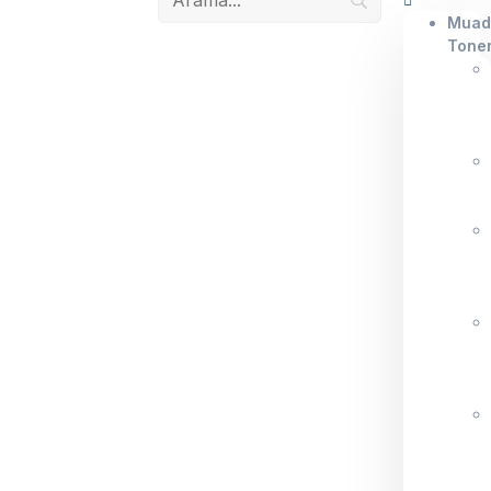
Muad
Tone