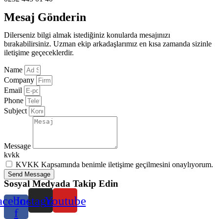
Mesaj Gönderin
Dilerseniz bilgi almak istediğiniz konularda mesajınızı
bırakabilirsiniz. Uzman ekip arkadaşlarımız en kısa zamanda sizinle
iletişime geçeceklerdir.
Name
Company
Email
Phone
Subject
Message
kvkk
KVKK Kapsamında benimle iletişime geçilmesini onaylıyorum.
Send Message
Sosyal Medyada Takip Edin
acebook-
Instagram
Youtube
f