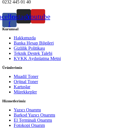
0232 445 01 40
acebook-
Instagram
Youtube
f
Kurumsal
Hakkımızda
Banka Hesap Bilgileri
Gizlilik Politikası
Teknik Destek Talebi
KVKK Aydınlatma Metni
Ürünlerimiz
Muadil Toner
Orjinal Toner
Kartuşlar
Mürekkepler
Hizmetlerimiz
Yazıcı Onarımı
Barkod Yazıcı Onarımı
El Terminali Onarımı
Fotokopi Onarım