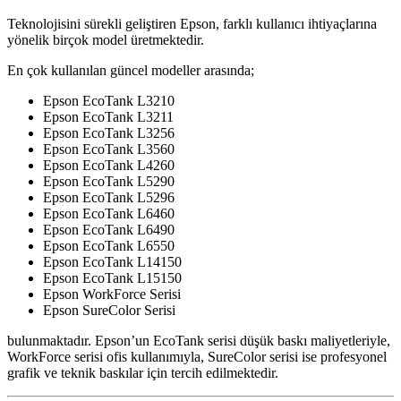
Teknolojisini sürekli geliştiren Epson, farklı kullanıcı ihtiyaçlarına
yönelik birçok model üretmektedir.
En çok kullanılan güncel modeller arasında;
Epson EcoTank L3210
Epson EcoTank L3211
Epson EcoTank L3256
Epson EcoTank L3560
Epson EcoTank L4260
Epson EcoTank L5290
Epson EcoTank L5296
Epson EcoTank L6460
Epson EcoTank L6490
Epson EcoTank L6550
Epson EcoTank L14150
Epson EcoTank L15150
Epson WorkForce Serisi
Epson SureColor Serisi
bulunmaktadır. Epson’un EcoTank serisi düşük baskı maliyetleriyle,
WorkForce serisi ofis kullanımıyla, SureColor serisi ise profesyonel
grafik ve teknik baskılar için tercih edilmektedir.