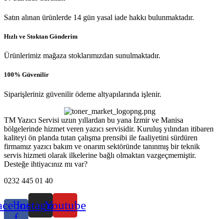
Satın alınan ürünlerde 14 gün yasal iade hakkı bulunmaktadır.
Hızlı ve Stoktan Gönderim
Ürünlerimiz mağaza stoklarımızdan sunulmaktadır.
100% Güvenilir
Siparişleriniz güvenilir ödeme altyapılarında işlenir.
TM Yazıcı Servisi uzun yıllardan bu yana İzmir ve Manisa
bölgelerinde hizmet veren yazıcı servisidir. Kuruluş yılından itibaren
kaliteyi ön planda tutan çalışma prensibi ile faaliyetini sürdüren
firmamız yazıcı bakım ve onarım sektöründe tanınmış bir teknik
servis hizmeti olarak ilkelerine bağlı olmaktan vazgeçmemiştir.
Desteğe ihtiyacınız mı var?
0232 445 01 40
acebook-
Instagram
Youtube
f