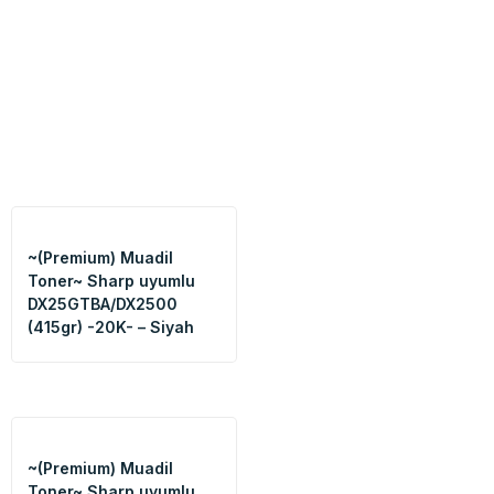
parça çeşitleri
~(Premium) Muadil
Toner~ Sharp uyumlu
DX25GTBA/DX2500
(415gr) -20K- – Siyah
~(Premium) Muadil
Toner~ Sharp uyumlu