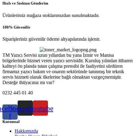
Hızlı ve Stoktan Gönderim
Ürünlerimiz mağaza stoklarımızdan sunulmaktadır.
100% Güvenilir
Siparişleriniz güvenilir ödeme altyapılarında işlenir.
TM Yazıcı Servisi uzun yıllardan bu yana İzmir ve Manisa
bölgelerinde hizmet veren yazıcı servisidir. Kuruluş yılından itibaren
kaliteyi ön planda tutan çalışma prensibi ile faaliyetini sürdüren
firmamız yazıcı bakım ve onarım sektöründe tanınmış bir teknik
servis hizmeti olarak ilkelerine bağlı olmaktan vazgeçmemiştir.
Desteğe ihtiyacınız mı var?
0232 445 01 40
acebook-
Instagram
Youtube
f
Kurumsal
Hakkımızda