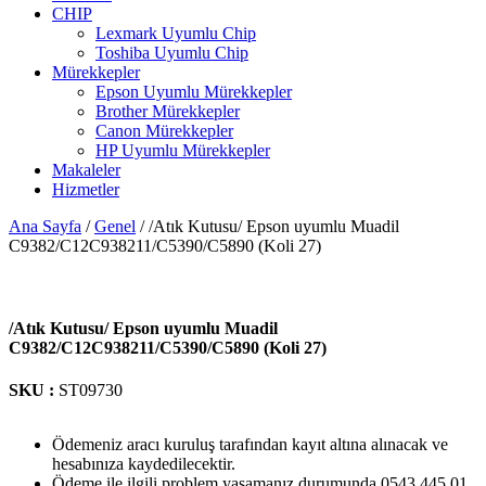
CHIP
Lexmark Uyumlu Chip
Toshiba Uyumlu Chip
Mürekkepler
Epson Uyumlu Mürekkepler
Brother Mürekkepler
Canon Mürekkepler
HP Uyumlu Mürekkepler
Makaleler
Hizmetler
Ana Sayfa
/
Genel
/ /Atık Kutusu/ Epson uyumlu Muadil
C9382/C12C938211/C5390/C5890 (Koli 27)
/Atık Kutusu/ Epson uyumlu Muadil
C9382/C12C938211/C5390/C5890 (Koli 27)
SKU :
ST09730
Ödemeniz aracı kuruluş tarafından kayıt altına alınacak ve
hesabınıza kaydedilecektir.
Ödeme ile ilgili problem yaşamanız durumunda 0543 445 01