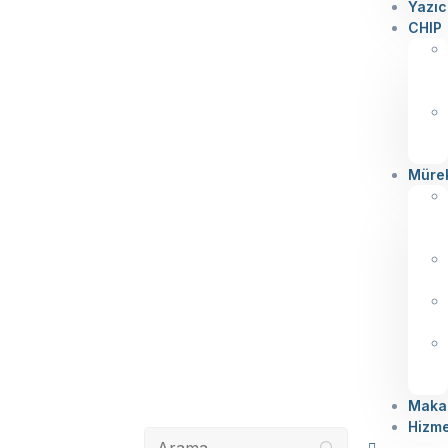
Yazıc
CHIP
Müre
Makal
Hizme