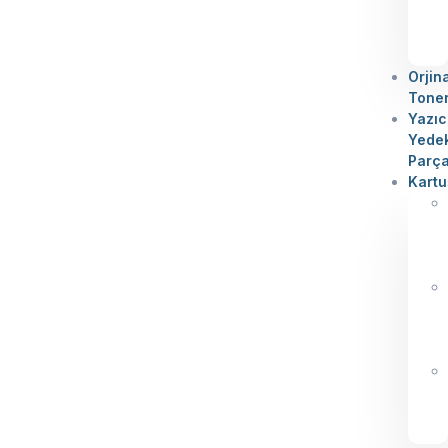
Orjin
Tone
Yazıc
Yede
Parç
Kartu