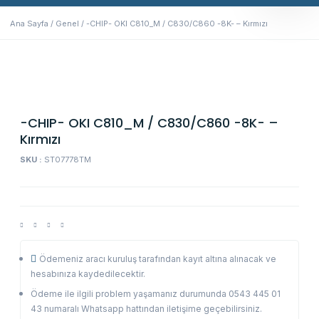
Ana Sayfa
/
Genel
/ -CHIP- OKI C810_M / C830/C860 -8K- – Kırmızı
-CHIP- OKI C810_M / C830/C860 -8K- –
Kırmızı
SKU :
ST07778TM
Ödemeniz aracı kuruluş tarafından kayıt altına alınacak ve
hesabınıza kaydedilecektir.
Ödeme ile ilgili problem yaşamanız durumunda 0543 445 01
43 numaralı Whatsapp hattından iletişime geçebilirsiniz.