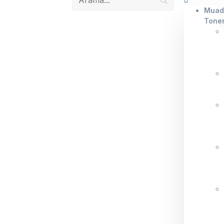
Muad
Tone