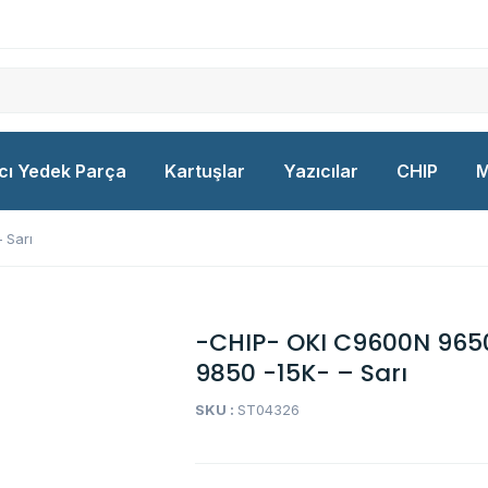
cı Yedek Parça
Kartuşlar
Yazıcılar
CHIP
M
 Sarı
-CHIP- OKI C9600N 965
9850 -15K- – Sarı
SKU :
ST04326