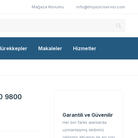
Mağaza Konumu
info@tmyaziciservisi.com
ürekkepler
Makaleler
Hizmetler
0 9800
Garantili ve Güvenilir
Her biri farklı alanlarda
uzmanlaşmış ekibimiz
gelişmiş altyapısı ile en son