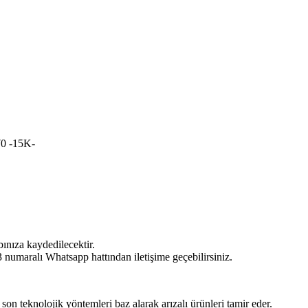
 -15K-
bınıza kaydedilecektir.
umaralı Whatsapp hattından iletişime geçebilirsiniz.
 son teknolojik yöntemleri baz alarak arızalı ürünleri tamir eder.