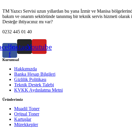
TM Yazıcı Servisi uzun yıllardan bu yana İzmir ve Manisa bölgelerinde h
bakım ve onarım sektöründe tanınmış bir teknik servis hizmeti olarak 
Desteğe ihtiyacınız mı var?
0232 445 01 40
acebook-
Instagram
Youtube
f
Kurumsal
Hakkımızda
Banka Hesap Bilgileri
Gizlilik Politikası
Teknik Destek Talebi
KVKK Aydınlatma Metni
Ürünlerimiz
Muadil Toner
Orjinal Toner
Kartuşlar
Mürekkepler