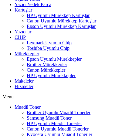
Yazıcı Yedek Parça
Kartuşlar
HP Uyumlu Mürekkep Kartuşlar
Canon Uyumlu Mürekkep Kartuşlar
Epson Uyumlu Mürekkep Kartuşlar
Yazıcılar
CHIP
Lexmark Uyumlu Chip
Toshiba Uyumlu Chip
Mürekkepler
Epson Uyumlu Mürekkepler
Brother Mürekkepler
Canon Mürekkepler
HP Uyumlu Mürekkepler
Makaleler
Hizmetler
Menu
Muadil Toner
Brother Uyumlu Muadil Tonerler
Samsung Muadil Toner
HP Uyumlu Muadil Tonerler
Canon Uyumlu Muadil Tonerler
Kyocera Uyumlu Muadil Tonerler