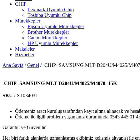
CHIP
Lexmark Uyumlu Chip
Toshiba Uyumlu Chip
Mürekkepler
Epson Uyumlu Mürekkepler
Brother Mürekkepler
Canon Mürekkepler
HP Uyumlu Mürekkepler
Makaleler
Hizmetler
Ana Sayfa
/
Genel
/ -CHIP- SAMSUNG MLT-D204U/M4025/M4070
-CHIP- SAMSUNG MLT-D204U/M4025/M4070 -15K-
SKU :
ST03403T
Ödemeniz aracı kuruluş tarafından kayıt altına alınacak ve hesa
Ödeme ile ilgili problem yaşamanız durumunda 0543 445 01 43 n
Garantili ve Güvenilir
Her biri farklı alanlarda uzmanlaşmış ekibimiz gelişmiş altyapısı ile en