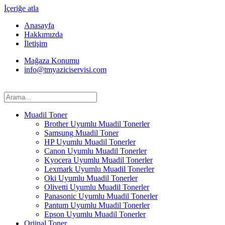
İçeriğe atla
Anasayfa
Hakkımızda
İletişim
Mağaza Konumu
info@tmyaziciservisi.com
Muadil Toner
Brother Uyumlu Muadil Tonerler
Samsung Muadil Toner
HP Uyumlu Muadil Tonerler
Canon Uyumlu Muadil Tonerler
Kyocera Uyumlu Muadil Tonerler
Lexmark Uyumlu Muadil Tonerler
Oki Uyumlu Muadil Tonerler
Olivetti Uyumlu Muadil Tonerler
Panasonic Uyumlu Muadil Tonerler
Pantum Uyumlu Muadil Tonerler
Epson Uyumlu Muadil Tonerler
Orjinal Toner