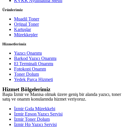
KVKK Aydınlatma Metni
Ürünlerimiz
Muadil Toner
Orjinal Toner
Kartuşlar
Mürekkepler
Hizmetlerimiz
Yazıcı Onarımı
Barkod Yazıcı Onarımı
El Terminali Onarımı
Fotokopi Onarım
Toner Dolum
Yedek Parça Hizmeti
Hizmet Bölgelerimiz
Başta İzmir ve Manisa olmak üzere geniş bir alanda yazıcı, toner
satış ve onarım konularında hizmet veriyoruz.
İzmir Gıda Mürekkebi
İzmir Epson Yazıcı Servisi
İzmir Toner Dolum
İzmir Hp Yazıcı Servisi