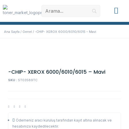
Muadil Toner
Orjinal Toner
Yazıcı Yede
Ana Sayfa
/
Genel
/ -CHIP- XEROX 6000/6010/6015 – Mavi
-CHIP- XEROX 6000/6010/6015 – Mavi
SKU :
ST03589TC
Ödemeniz aracı kuruluş tarafından kayıt altına alınacak ve
hesabınıza kaydedilecektir.