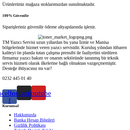
Ürünlerimiz mağaza stoklarımızdan sunulmaktadır.
100% Güvenilir
Siparişleriniz güvenilir ödeme altyapılarında işlenir.
TM Yazıcı Servisi uzun yıllardan bu yana İzmir ve Manisa
bölgelerinde hizmet veren yazıcı servisidir. Kuruluş yılından itibaren
kaliteyi ön planda tutan çalışma prensibi ile faaliyetini sürdüren
firmamız yazıcı bakım ve onarım sektöründe tanınmış bir teknik
servis hizmeti olarak ilkelerine bağlı olmaktan vazgeçmemiştir.
Desteğe ihtiyacınız mı var?
0232 445 01 40
acebook-
Instagram
Youtube
f
Kurumsal
Hakkımızda
Banka Hesap Bilgileri
Gizlilik Politikası