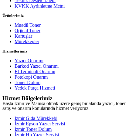
Teknik Destek Talebi
KVKK Aydınlatma Metni
Ürünlerimiz
Muadil Toner
Orjinal Toner
Kartuşlar
Mürekkepler
Hizmetlerimiz
Yazıcı Onarımı
Barkod Yazıcı Onarımı
El Terminali Onarımı
Fotokopi Onarım
Toner Dolum
Yedek Parça Hizmeti
Hizmet Bölgelerimiz
Başta İzmir ve Manisa olmak üzere geniş bir alanda yazıcı, toner
satış ve onarım konularında hizmet veriyoruz.
İzmir Gıda Mürekkebi
İzmir Epson Yazıcı Servisi
İzmir Toner Dolum
İzmir Hp Yazıcı Servisi