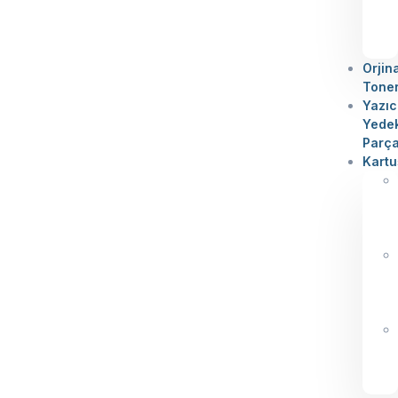
Orjin
Tone
Yazıc
Yede
Parç
Kartu