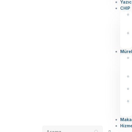
Yazıc
CHIP
Müre
Makal
Hizme