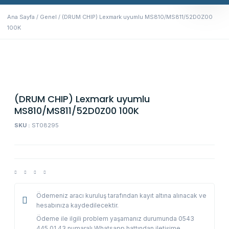
Ana Sayfa
/
Genel
/ (DRUM CHIP) Lexmark uyumlu MS810/MS811/52D0Z00
100K
(DRUM CHIP) Lexmark uyumlu
MS810/MS811/52D0Z00 100K
SKU :
ST08295
Ödemeniz aracı kuruluş tarafından kayıt altına alınacak ve
hesabınıza kaydedilecektir.
Ödeme ile ilgili problem yaşamanız durumunda 0543
445 01 43 numaralı Whatsapp hattından iletişime