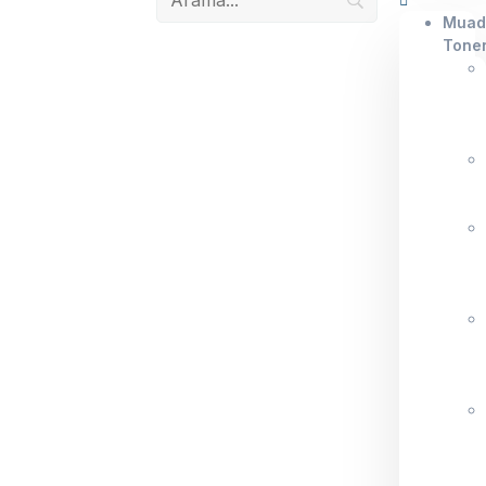
Muad
Tone