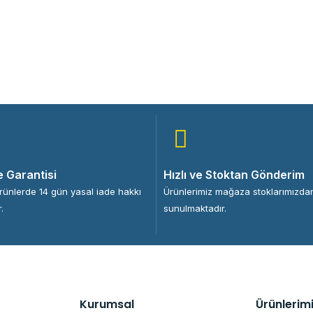
e Garantisi
Hızlı ve Stoktan Gönderim
ürünlerde 14 gün yasal iade hakkı
Ürünlerimiz mağaza stoklarımızda
.
sunulmaktadır.
Kurumsal
Ürünlerim