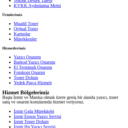
Teknik Destek Talebi
KVKK Aydınlatma Metni
Ürünlerimiz
Muadil Toner
Orjinal Toner
Kartuşlar
Mürekkepler
Hizmetlerimiz
Yazıcı Onarımı
Barkod Yazıcı Onarımı
El Terminali Onarımı
Fotokopi Onarım
Toner Dolum
Yedek Parça Hizmeti
Hizmet Bölgelerimiz
Başta İzmir ve Manisa olmak üzere geniş bir alanda yazıcı, toner
satış ve onarım konularında hizmet veriyoruz.
İzmir Gıda Mürekkebi
İzmir Epson Yazıcı Servisi
İzmir Toner Dolum
İzmir Hp Yazıcı Servisi