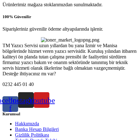
Ürünlerimiz mağaza stoklarımızdan sunulmaktadır.
100% Güvenilir
Siparişleriniz güvenilir ödeme altyapılarında işlenir.
TM Yazıcı Servisi uzun yıllardan bu yana İzmir ve Manisa
bölgelerinde hizmet veren yazıcı servisidir. Kuruluş yılından itibaren
kaliteyi ön planda tutan çalışma prensibi ile faaliyetini sürdüren
firmamız yazıcı bakım ve onarım sektöründe tanınmış bir teknik
servis hizmeti olarak ilkelerine bağlı olmaktan vazgeçmemiştir.
Desteğe ihtiyacınız mı var?
0232 445 01 40
acebook-
Instagram
Youtube
f
Kurumsal
Hakkımızda
Banka Hesap Bilgileri
Gizlilik Politikası