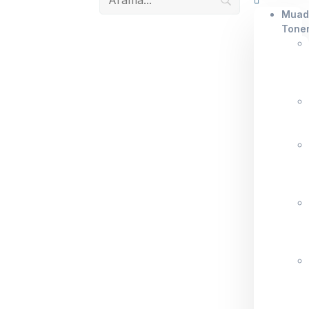
Muad
Tone