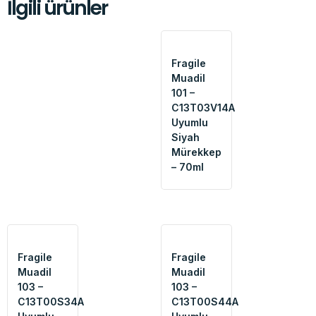
İlgili ürünler
Fragile
Muadil
101 –
C13T03V14A
Uyumlu
Siyah
Mürekkep
– 70ml
Fragile
Fragile
Muadil
Muadil
103 –
103 –
C13T00S34A
C13T00S44A