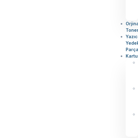
Orjin
Tone
Yazıc
Yede
Parç
Kartu