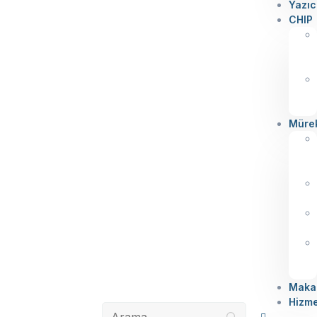
Yazıc
CHIP
Müre
Makal
Hizme