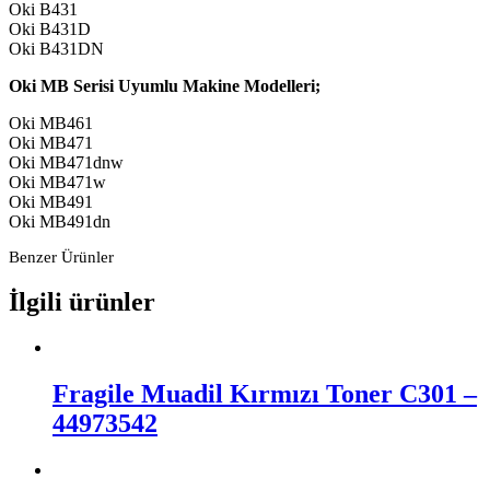
Oki B431
Oki B431D
Oki B431DN
Oki MB Serisi Uyumlu Makine Modelleri;
Oki MB461
Oki MB471
Oki MB471dnw
Oki MB471w
Oki MB491
Oki MB491dn
Benzer Ürünler
İlgili ürünler
Fragile Muadil Kırmızı Toner C301 –
44973542