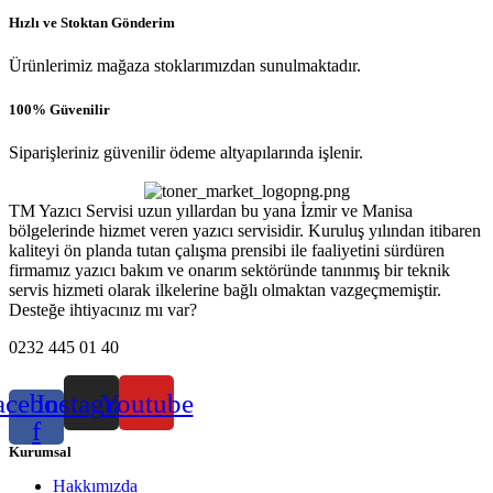
Hızlı ve Stoktan Gönderim
Ürünlerimiz mağaza stoklarımızdan sunulmaktadır.
100% Güvenilir
Siparişleriniz güvenilir ödeme altyapılarında işlenir.
TM Yazıcı Servisi uzun yıllardan bu yana İzmir ve Manisa
bölgelerinde hizmet veren yazıcı servisidir. Kuruluş yılından itibaren
kaliteyi ön planda tutan çalışma prensibi ile faaliyetini sürdüren
firmamız yazıcı bakım ve onarım sektöründe tanınmış bir teknik
servis hizmeti olarak ilkelerine bağlı olmaktan vazgeçmemiştir.
Desteğe ihtiyacınız mı var?
0232 445 01 40
acebook-
Instagram
Youtube
f
Kurumsal
Hakkımızda