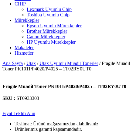
CHIP
Lexmark Uyumlu Chip
Toshiba Uyumlu Chip
Mürekkepler
Epson Uyumlu Mürekkepler
Brother Mürekkepler
Canon Mürekkepler
HP Uyumlu Mürekkepler
Makaleler
Hizmetler
Ana Sayfa
/
Utax
/
Utax Uyumlu Muadil Tonerler
/ Fragile Muadil
Toner PK1011/P4020/P4025 – 1T02RY0UT0
Fragile Muadil Toner PK1011/P4020/P4025 – 1T02RY0UT0
SKU :
ST0933303
Fiyat Teklifi Alın
Teslimat: Ürünü mağazamızdan alabilirsiniz.
Ürünlerimiz garanti kapsamındadır.