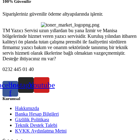
100% Güvenilir
Siparişleriniz güvenilir ödeme altyapılarında işlenir.
TM Yazıcı Servisi uzun yıllardan bu yana İzmir ve Manisa
bölgelerinde hizmet veren yazıcı servisidir. Kuruluş yılından itibaren
kaliteyi ön planda tutan çalışma prensibi ile faaliyetini sürdüren
firmamız yazıcı bakım ve onarım sektöründe tanınmış bir teknik
servis hizmeti olarak ilkelerine bağlı olmaktan vazgeçmemiştir.
Desteğe ihtiyacınız mı var?
0232 445 01 40
acebook-
Instagram
Youtube
f
Kurumsal
Hakkımızda
Banka Hesap Bilgileri
Gizlilik Politikası
Teknik Destek Talebi
KVKK Aydınlatma Metni