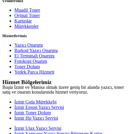
Ürünlerimiz
Muadil Toner
Orjinal Toner
Kartuşlar
Mürekkepler
Hizmetlerimiz
Yazıcı Onarımı
Barkod Yazıcı Onarımı
El Terminali Onarımı
Fotokopi Onarım
Toner Dolum
Yedek Parça Hizmeti
Hizmet Bölgelerimiz
Başta İzmir ve Manisa olmak üzere geniş bir alanda yazıcı, toner
satış ve onarım konularında hizmet veriyoruz.
İzmir Gıda Mürekkebi
İzmir Epson Yazıcı Servisi
İzmir Toner Dolum
İzmir Hp Yazıcı Servisi
İzmir Utax Yazıcı Servisi
İzmir Samsung Yazıcı Servisi Bitmeyen Kartuş