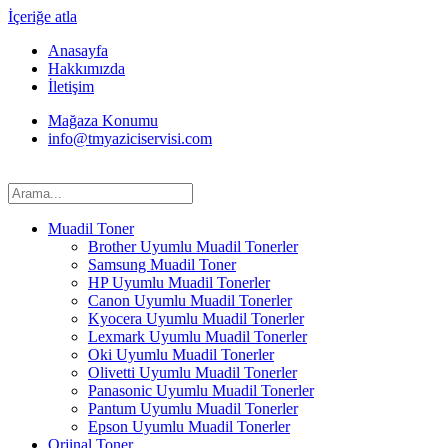
İçeriğe atla
Anasayfa
Hakkımızda
İletişim
Mağaza Konumu
info@tmyaziciservisi.com
Muadil Toner
Brother Uyumlu Muadil Tonerler
Samsung Muadil Toner
HP Uyumlu Muadil Tonerler
Canon Uyumlu Muadil Tonerler
Kyocera Uyumlu Muadil Tonerler
Lexmark Uyumlu Muadil Tonerler
Oki Uyumlu Muadil Tonerler
Olivetti Uyumlu Muadil Tonerler
Panasonic Uyumlu Muadil Tonerler
Pantum Uyumlu Muadil Tonerler
Epson Uyumlu Muadil Tonerler
Orjinal Toner