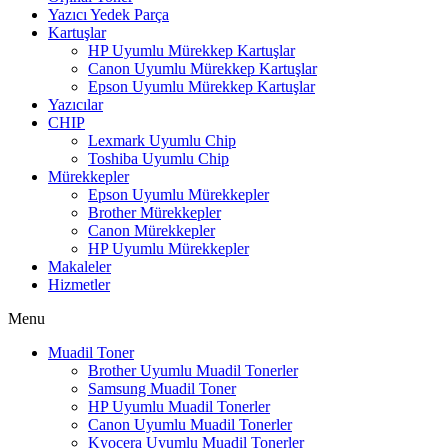
Yazıcı Yedek Parça
Kartuşlar
HP Uyumlu Mürekkep Kartuşlar
Canon Uyumlu Mürekkep Kartuşlar
Epson Uyumlu Mürekkep Kartuşlar
Yazıcılar
CHIP
Lexmark Uyumlu Chip
Toshiba Uyumlu Chip
Mürekkepler
Epson Uyumlu Mürekkepler
Brother Mürekkepler
Canon Mürekkepler
HP Uyumlu Mürekkepler
Makaleler
Hizmetler
Menu
Muadil Toner
Brother Uyumlu Muadil Tonerler
Samsung Muadil Toner
HP Uyumlu Muadil Tonerler
Canon Uyumlu Muadil Tonerler
Kyocera Uyumlu Muadil Tonerler