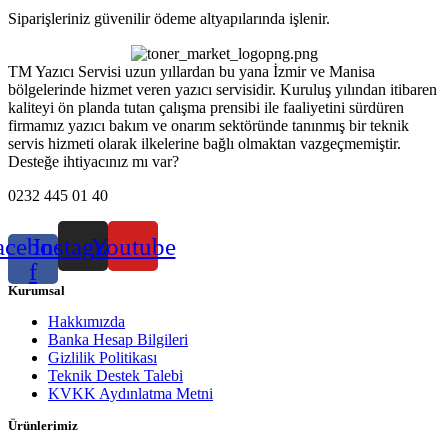
Siparişleriniz güvenilir ödeme altyapılarında işlenir.
TM Yazıcı Servisi uzun yıllardan bu yana İzmir ve Manisa
bölgelerinde hizmet veren yazıcı servisidir. Kuruluş yılından itibaren
kaliteyi ön planda tutan çalışma prensibi ile faaliyetini sürdüren
firmamız yazıcı bakım ve onarım sektöründe tanınmış bir teknik
servis hizmeti olarak ilkelerine bağlı olmaktan vazgeçmemiştir.
Desteğe ihtiyacınız mı var?
0232 445 01 40
acebook-
Instagram
Youtube
f
Kurumsal
Hakkımızda
Banka Hesap Bilgileri
Gizlilik Politikası
Teknik Destek Talebi
KVKK Aydınlatma Metni
Ürünlerimiz