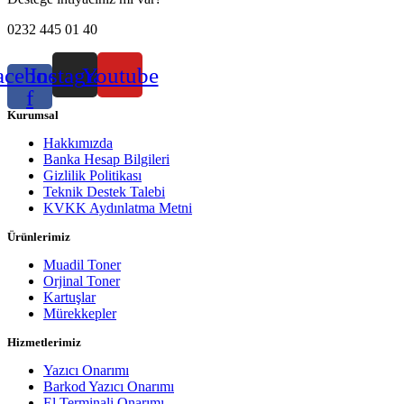
0232 445 01 40
acebook-
Instagram
Youtube
f
Kurumsal
Hakkımızda
Banka Hesap Bilgileri
Gizlilik Politikası
Teknik Destek Talebi
KVKK Aydınlatma Metni
Ürünlerimiz
Muadil Toner
Orjinal Toner
Kartuşlar
Mürekkepler
Hizmetlerimiz
Yazıcı Onarımı
Barkod Yazıcı Onarımı
El Terminali Onarımı