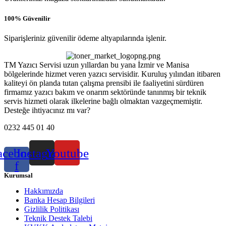
100% Güvenilir
Siparişleriniz güvenilir ödeme altyapılarında işlenir.
TM Yazıcı Servisi uzun yıllardan bu yana İzmir ve Manisa
bölgelerinde hizmet veren yazıcı servisidir. Kuruluş yılından itibaren
kaliteyi ön planda tutan çalışma prensibi ile faaliyetini sürdüren
firmamız yazıcı bakım ve onarım sektöründe tanınmış bir teknik
servis hizmeti olarak ilkelerine bağlı olmaktan vazgeçmemiştir.
Desteğe ihtiyacınız mı var?
0232 445 01 40
acebook-
Instagram
Youtube
f
Kurumsal
Hakkımızda
Banka Hesap Bilgileri
Gizlilik Politikası
Teknik Destek Talebi