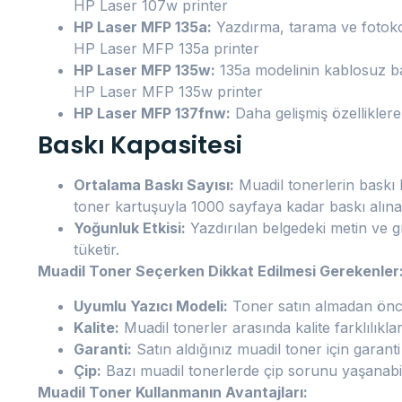
HP Laser 107w printer
HP Laser MFP 135a:
Yazdırma, tarama ve fotokopi 
HP Laser MFP 135a printer
HP Laser MFP 135w:
135a modelinin kablosuz ba
HP Laser MFP 135w printer
HP Laser MFP 137fnw:
Daha gelişmiş özelliklere 
Baskı Kapasitesi
Ortalama Baskı Sayısı:
Muadil tonerlerin baskı 
toner kartuşuyla 1000 sayfaya kadar baskı alınab
Yoğunluk Etkisi:
Yazdırılan belgedeki metin ve gr
tüketir.
Muadil Toner Seçerken Dikkat Edilmesi Gerekenler
Uyumlu Yazıcı Modeli:
Toner satın almadan önce,
Kalite:
Muadil tonerler arasında kalite farklılıkları
Garanti:
Satın aldığınız muadil toner için garant
Çip:
Bazı muadil tonerlerde çip sorunu yaşanabilir
Muadil Toner Kullanmanın Avantajları: