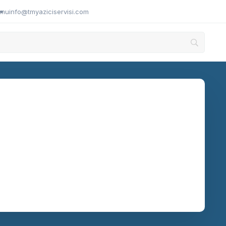
umu
info@tmyaziciservisi.com