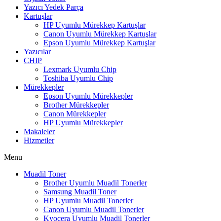
Yazıcı Yedek Parça
Kartuşlar
HP Uyumlu Mürekkep Kartuşlar
Canon Uyumlu Mürekkep Kartuşlar
Epson Uyumlu Mürekkep Kartuşlar
Yazıcılar
CHIP
Lexmark Uyumlu Chip
Toshiba Uyumlu Chip
Mürekkepler
Epson Uyumlu Mürekkepler
Brother Mürekkepler
Canon Mürekkepler
HP Uyumlu Mürekkepler
Makaleler
Hizmetler
Menu
Muadil Toner
Brother Uyumlu Muadil Tonerler
Samsung Muadil Toner
HP Uyumlu Muadil Tonerler
Canon Uyumlu Muadil Tonerler
Kyocera Uyumlu Muadil Tonerler