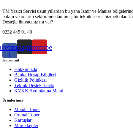
TM Yazıcı Servisi uzun yıllardan bu yana İzmir ve Manisa bölgelerinde h
bakım ve onarım sektöründe tanınmış bir teknik servis hizmeti olarak 
Desteğe ihtiyacınız mı var?
0232 445 01 40
acebook-
Instagram
Youtube
f
Kurumsal
Hakkımızda
Banka Hesap Bilgileri
Gizlilik Politikası
Teknik Destek Talebi
KVKK Aydınlatma Metni
Ürünlerimiz
Muadil Toner
Orjinal Toner
Kartuşlar
Mürekkepler