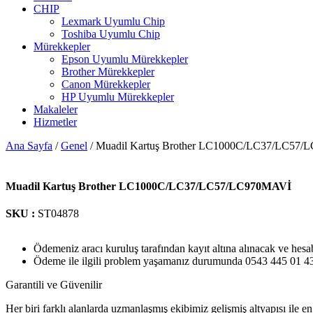
CHIP
Lexmark Uyumlu Chip
Toshiba Uyumlu Chip
Mürekkepler
Epson Uyumlu Mürekkepler
Brother Mürekkepler
Canon Mürekkepler
HP Uyumlu Mürekkepler
Makaleler
Hizmetler
Ana Sayfa
/
Genel
/ Muadil Kartuş Brother LC1000C/LC37/LC57
Muadil Kartuş Brother LC1000C/LC37/LC57/LC970MAVİ
SKU :
ST04878
Ödemeniz aracı kuruluş tarafından kayıt altına alınacak ve hesa
Ödeme ile ilgili problem yaşamanız durumunda 0543 445 01 43 n
Garantili ve Güvenilir
Her biri farklı alanlarda uzmanlaşmış ekibimiz gelişmiş altyapısı ile en