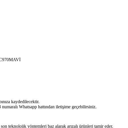
/LC970MAVİ
bınıza kaydedilecektir.
umaralı Whatsapp hattından iletişime geçebilirsiniz.
 son teknolojik yöntemleri baz alarak arızalı ürünleri tamir eder.