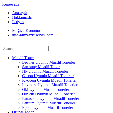
İçeriğe atla
Anasayfa
Hakkımızda
İletişim
Mağaza Konumu
info@tmyaziciservisi.com
Muadil Toner
Brother Uyumlu Muadil Tonerler
Samsung Muadil Toner
HP Uyumlu Muadil Tonerler
Canon Uyumlu Muadil Tonerler
Kyocera Uyumlu Muadil Tonerler
Lexmark Uyumlu Muadil Tonerler
Oki Uyumlu Muadil Tonerler
Olivetti Uyumlu Muadil Tonerler
Panasonic Uyumlu Muadil Tonerler
Pantum Uyumlu Muadil Tonerler
Epson Uyumlu Muadil Tonerler
Orjinal Toner