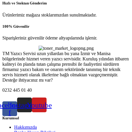
Hızlı ve Stoktan Gönderim
Ürünlerimiz mağaza stoklarımızdan sunulmaktadır.
100% Güvenilir
Siparişleriniz güvenilir ödeme altyapılarında işlenir.
TM Yazıcı Servisi uzun yıllardan bu yana İzmir ve Manisa
bölgelerinde hizmet veren yazıcı servisidir. Kuruluş yılından itibaren
kaliteyi ön planda tutan çalışma prensibi ile faaliyetini sürdüren
firmamız yazıcı bakım ve onarım sektöründe tanınmış bir teknik
servis hizmeti olarak ilkelerine bağlı olmaktan vazgeçmemiştir.
Desteğe ihtiyacınız mı var?
0232 445 01 40
acebook-
Instagram
Youtube
f
Kurumsal
Hakkımızda