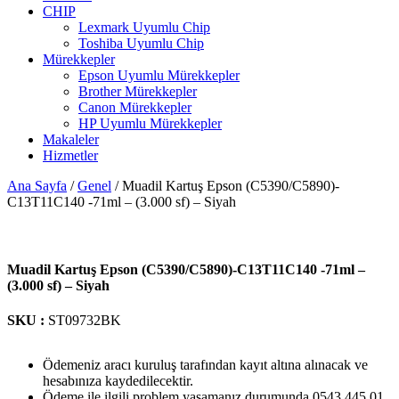
CHIP
Lexmark Uyumlu Chip
Toshiba Uyumlu Chip
Mürekkepler
Epson Uyumlu Mürekkepler
Brother Mürekkepler
Canon Mürekkepler
HP Uyumlu Mürekkepler
Makaleler
Hizmetler
Ana Sayfa
/
Genel
/ Muadil Kartuş Epson (C5390/C5890)-
C13T11C140 -71ml – (3.000 sf) – Siyah
Muadil Kartuş Epson (C5390/C5890)-C13T11C140 -71ml –
(3.000 sf) – Siyah
SKU :
ST09732BK
Ödemeniz aracı kuruluş tarafından kayıt altına alınacak ve
hesabınıza kaydedilecektir.
Ödeme ile ilgili problem yaşamanız durumunda 0543 445 01