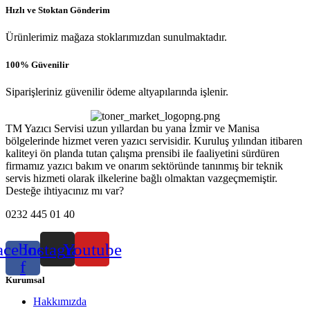
Hızlı ve Stoktan Gönderim
Ürünlerimiz mağaza stoklarımızdan sunulmaktadır.
100% Güvenilir
Siparişleriniz güvenilir ödeme altyapılarında işlenir.
TM Yazıcı Servisi uzun yıllardan bu yana İzmir ve Manisa
bölgelerinde hizmet veren yazıcı servisidir. Kuruluş yılından itibaren
kaliteyi ön planda tutan çalışma prensibi ile faaliyetini sürdüren
firmamız yazıcı bakım ve onarım sektöründe tanınmış bir teknik
servis hizmeti olarak ilkelerine bağlı olmaktan vazgeçmemiştir.
Desteğe ihtiyacınız mı var?
0232 445 01 40
acebook-
Instagram
Youtube
f
Kurumsal
Hakkımızda