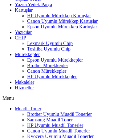
Yazıcı Yedek Parça
Kartuşlar
HP Uyumlu Mürekkep Kartuşlar
Canon Uyumlu Mürekkep Kartuşlar
Epson Uyumlu Mürekkep Kartuşlar
Yazıcılar
CHIP
Lexmark Uyumlu Chip
Toshiba Uyumlu Chip
Mürekkepler
Epson Uyumlu Mürekkepler
Brother Mürekkepler
Canon Mürekkepler
HP Uyumlu Mürekkepler
Makaleler
Hizmetler
Menu
Muadil Toner
Brother Uyumlu Muadil Tonerler
Samsung Muadil Toner
HP Uyumlu Muadil Tonerler
Canon Uyumlu Muadil Tonerler
Kyocera Uyumlu Muadil Tonerler