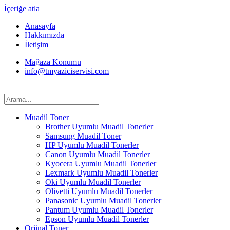
İçeriğe atla
Anasayfa
Hakkımızda
İletişim
Mağaza Konumu
info@tmyaziciservisi.com
Muadil Toner
Brother Uyumlu Muadil Tonerler
Samsung Muadil Toner
HP Uyumlu Muadil Tonerler
Canon Uyumlu Muadil Tonerler
Kyocera Uyumlu Muadil Tonerler
Lexmark Uyumlu Muadil Tonerler
Oki Uyumlu Muadil Tonerler
Olivetti Uyumlu Muadil Tonerler
Panasonic Uyumlu Muadil Tonerler
Pantum Uyumlu Muadil Tonerler
Epson Uyumlu Muadil Tonerler
Orjinal Toner