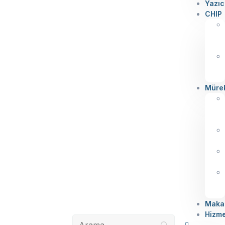
Yazıc
CHIP
Müre
Makal
Hizme