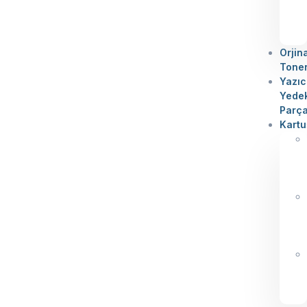
Orjin
Tone
Yazıc
Yede
Parç
Kartu