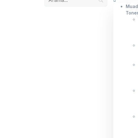
Muad
Tone