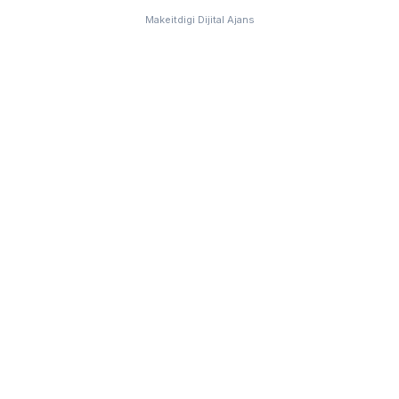
Makeitdigi Dijital Ajans