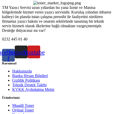
TM Yazıcı Servisi uzun yıllardan bu yana İzmir ve Manisa
bölgelerinde hizmet veren yazıcı servisidir. Kuruluş yılından itibaren
kaliteyi ön planda tutan çalışma prensibi ile faaliyetini sürdüren
firmamız yazıcı bakım ve onarım sektöründe tanınmış bir teknik
servis hizmeti olarak ilkelerine bağlı olmaktan vazgeçmemiştir.
Desteğe ihtiyacınız mı var?
0232 445 01 40
acebook-
Instagram
Youtube
f
Kurumsal
Hakkımızda
Banka Hesap Bilgileri
Gizlilik Politikası
Teknik Destek Talebi
KVKK Aydınlatma Metni
Ürünlerimiz
Muadil Toner
Orjinal Toner