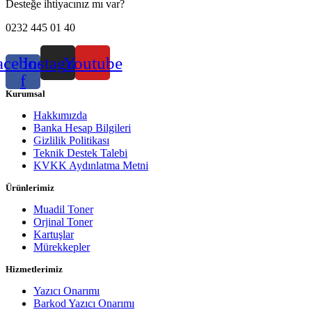
Desteğe ihtiyacınız mı var?
0232 445 01 40
acebook-
Instagram
Youtube
f
Kurumsal
Hakkımızda
Banka Hesap Bilgileri
Gizlilik Politikası
Teknik Destek Talebi
KVKK Aydınlatma Metni
Ürünlerimiz
Muadil Toner
Orjinal Toner
Kartuşlar
Mürekkepler
Hizmetlerimiz
Yazıcı Onarımı
Barkod Yazıcı Onarımı