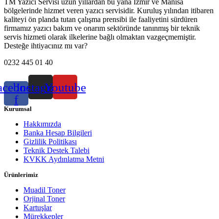
TM Yazıcı Servisi uzun yıllardan bu yana İzmir ve Manisa
bölgelerinde hizmet veren yazıcı servisidir. Kuruluş yılından itibaren
kaliteyi ön planda tutan çalışma prensibi ile faaliyetini sürdüren
firmamız yazıcı bakım ve onarım sektöründe tanınmış bir teknik
servis hizmeti olarak ilkelerine bağlı olmaktan vazgeçmemiştir.
Desteğe ihtiyacınız mı var?
0232 445 01 40
acebook-
Instagram
Youtube
f
Kurumsal
Hakkımızda
Banka Hesap Bilgileri
Gizlilik Politikası
Teknik Destek Talebi
KVKK Aydınlatma Metni
Ürünlerimiz
Muadil Toner
Orjinal Toner
Kartuşlar
Mürekkepler