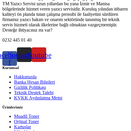
TM Yazıcı Servisi uzun yıllardan bu yana İzmir ve Manisa
bölgelerinde hizmet veren yazıcı servisidir. Kuruluş yılından itibaren
kaliteyi ön planda tutan çalışma prensibi ile faaliyetini sürdüren
firmamız yazıcı bakım ve onarım sektöründe tanınmış bir teknik
servis hizmeti olarak ilkelerine bağlı olmaktan vazgeçmemiştir.
Desteğe ihtiyacınız mı var?
0232 445 01 40
acebook-
Instagram
Youtube
f
Kurumsal
Hakkımızda
Banka Hesap Bilgileri
Gizlilik Politikası
Teknik Destek Talebi
KVKK Aydınlatma Metni
Ürünlerimiz
Muadil Toner
Orjinal Toner
Kartuşlar