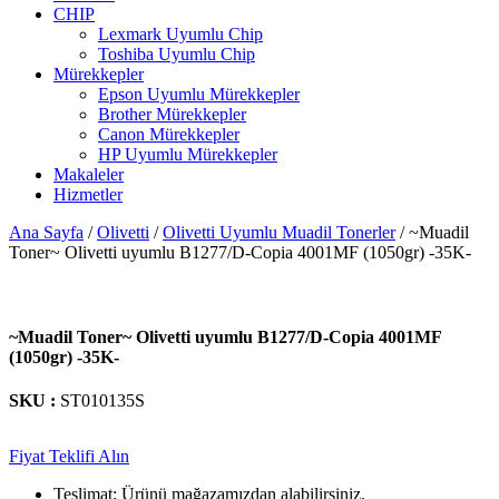
CHIP
Lexmark Uyumlu Chip
Toshiba Uyumlu Chip
Mürekkepler
Epson Uyumlu Mürekkepler
Brother Mürekkepler
Canon Mürekkepler
HP Uyumlu Mürekkepler
Makaleler
Hizmetler
Ana Sayfa
/
Olivetti
/
Olivetti Uyumlu Muadil Tonerler
/ ~Muadil
Toner~ Olivetti uyumlu B1277/D-Copia 4001MF (1050gr) -35K-
~Muadil Toner~ Olivetti uyumlu B1277/D-Copia 4001MF
(1050gr) -35K-
SKU :
ST010135S
Fiyat Teklifi Alın
Teslimat: Ürünü mağazamızdan alabilirsiniz.