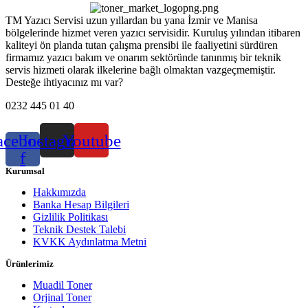
TM Yazıcı Servisi uzun yıllardan bu yana İzmir ve Manisa
bölgelerinde hizmet veren yazıcı servisidir. Kuruluş yılından itibaren
kaliteyi ön planda tutan çalışma prensibi ile faaliyetini sürdüren
firmamız yazıcı bakım ve onarım sektöründe tanınmış bir teknik
servis hizmeti olarak ilkelerine bağlı olmaktan vazgeçmemiştir.
Desteğe ihtiyacınız mı var?
0232 445 01 40
acebook-
Instagram
Youtube
f
Kurumsal
Hakkımızda
Banka Hesap Bilgileri
Gizlilik Politikası
Teknik Destek Talebi
KVKK Aydınlatma Metni
Ürünlerimiz
Muadil Toner
Orjinal Toner