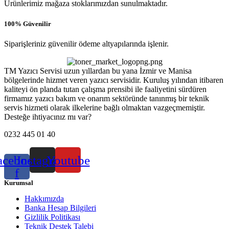
Ürünlerimiz mağaza stoklarımızdan sunulmaktadır.
100% Güvenilir
Siparişleriniz güvenilir ödeme altyapılarında işlenir.
TM Yazıcı Servisi uzun yıllardan bu yana İzmir ve Manisa
bölgelerinde hizmet veren yazıcı servisidir. Kuruluş yılından itibaren
kaliteyi ön planda tutan çalışma prensibi ile faaliyetini sürdüren
firmamız yazıcı bakım ve onarım sektöründe tanınmış bir teknik
servis hizmeti olarak ilkelerine bağlı olmaktan vazgeçmemiştir.
Desteğe ihtiyacınız mı var?
0232 445 01 40
acebook-
Instagram
Youtube
f
Kurumsal
Hakkımızda
Banka Hesap Bilgileri
Gizlilik Politikası
Teknik Destek Talebi