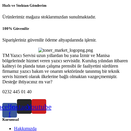
Hızlı ve Stoktan Gönderim
Ürünlerimiz mağaza stoklarımızdan sunulmaktadır.
100% Güvenilir
Siparişleriniz güvenilir ödeme altyapılarında işlenir.
TM Yazıcı Servisi uzun yıllardan bu yana İzmir ve Manisa
bölgelerinde hizmet veren yazıcı servisidir. Kuruluş yılından itibaren
kaliteyi ön planda tutan çalışma prensibi ile faaliyetini sürdüren
firmamız yazıcı bakım ve onarım sektöründe tanınmış bir teknik
servis hizmeti olarak ilkelerine bağlı olmaktan vazgeçmemiştir.
Desteğe ihtiyacınız mı var?
0232 445 01 40
acebook-
Instagram
Youtube
f
Kurumsal
Hakkımızda