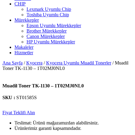
CHIP
Lexmark Uyumlu Chip
Toshiba Uyumlu Chip
Mürekkepler
Epson Uyumlu Mürekkepler
Brother Mürekkepler
Canon Mürekkepler
HP Uyumlu Mürekkepler
Makaleler
Hizmetler
Ana Sayfa
/
Kyocera
/
Kyocera Uyumlu Muadil Tonerler
/ Muadil
Toner TK-1130 – 1T02MJ0NL0
Muadil Toner TK-1130 – 1T02MJ0NL0
SKU :
ST01585S
Fiyat Teklifi Alın
Teslimat: Ürünü mağazamızdan alabilirsiniz.
Ürünlerimiz garanti kapsamındadır.