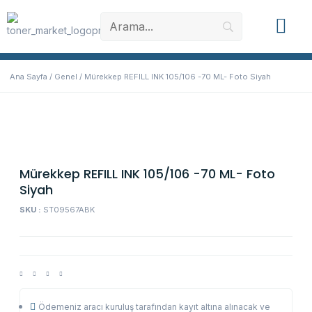
Muadil Toner
Orjinal Toner
Yazıcı Yede
Ana Sayfa
/
Genel
/ Mürekkep REFILL INK 105/106 -70 ML- Foto Siyah
Mürekkep REFILL INK 105/106 -70 ML- Foto
Siyah
SKU :
ST09567ABK
Ödemeniz aracı kuruluş tarafından kayıt altına alınacak ve