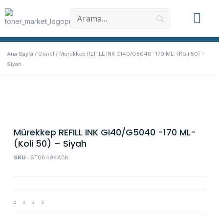
Muadil Toner
Orjinal Toner
Yazıcı Yede
Ana Sayfa
/
Genel
/ Mürekkep REFILL INK GI40/G5040 -170 ML- (Koli 50) –
Siyah
Mürekkep REFILL INK GI40/G5040 -170 ML-
(Koli 50) – Siyah
SKU :
ST08494ABK