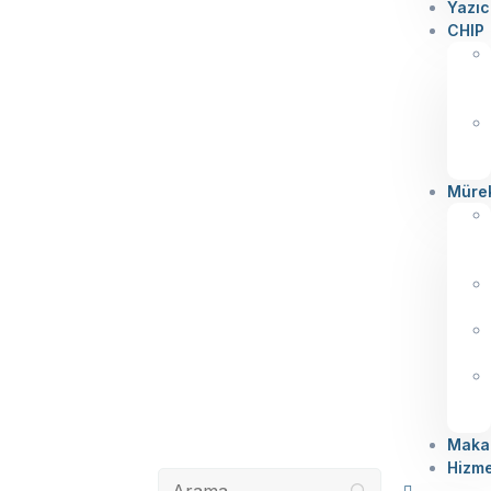
Yazıc
CHIP
Müre
Makal
Hizme