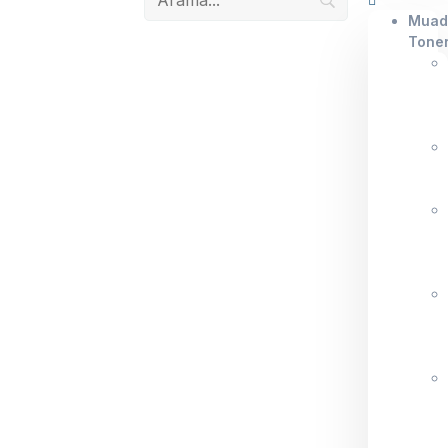
Muad
Tone