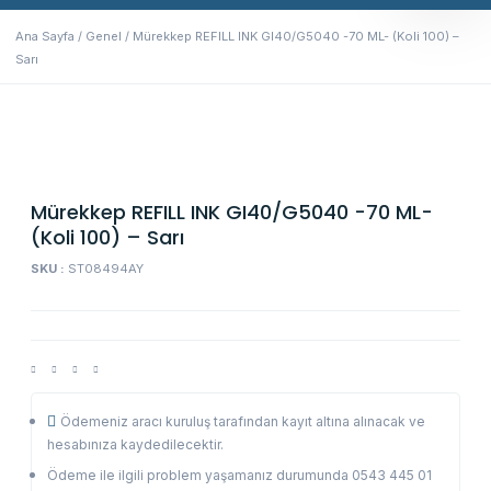
Ana Sayfa
/
Genel
/ Mürekkep REFILL INK GI40/G5040 -70 ML- (Koli 100) –
Sarı
Mürekkep REFILL INK GI40/G5040 -70 ML-
(Koli 100) – Sarı
SKU :
ST08494AY
Ödemeniz aracı kuruluş tarafından kayıt altına alınacak ve
hesabınıza kaydedilecektir.
Ödeme ile ilgili problem yaşamanız durumunda 0543 445 01