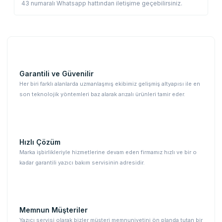
43 numaralı Whatsapp hattından iletişime geçebilirsiniz.
Garantili ve Güvenilir
Her biri farklı alanlarda uzmanlaşmış ekibimiz gelişmiş altyapısı ile en
son teknolojik yöntemleri baz alarak arızalı ürünleri tamir eder.
Hızlı Çözüm
Marka işbirlikleriyle hizmetlerine devam eden firmamız hızlı ve bir o
kadar garantili yazıcı bakım servisinin adresidir.
Memnun Müşteriler
Yazıcı servisi olarak bizler müşteri memnuniyetini ön planda tutan bir