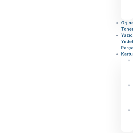
Orjin
Tone
Yazıc
Yede
Parç
Kartu