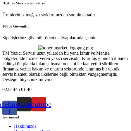
Hızlı ve Stoktan Gönderim
Ürünlerimiz mağaza stoklarımızdan sunulmaktadır.
100% Güvenilir
Siparişleriniz güvenilir ödeme altyapılarında işlenir.
TM Yazıcı Servisi uzun yıllardan bu yana İzmir ve Manisa
bölgelerinde hizmet veren yazıcı servisidir. Kuruluş yılından itibaren
kaliteyi ön planda tutan çalışma prensibi ile faaliyetini sürdüren
firmamız yazıcı bakım ve onarım sektöründe tanınmış bir teknik
servis hizmeti olarak ilkelerine bağlı olmaktan vazgeçmemiştir.
Desteğe ihtiyacınız mı var?
0232 445 01 40
acebook-
Instagram
Youtube
f
Kurumsal
Hakkımızda