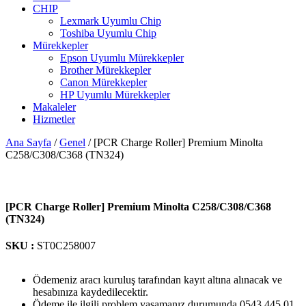
CHIP
Lexmark Uyumlu Chip
Toshiba Uyumlu Chip
Mürekkepler
Epson Uyumlu Mürekkepler
Brother Mürekkepler
Canon Mürekkepler
HP Uyumlu Mürekkepler
Makaleler
Hizmetler
Ana Sayfa
/
Genel
/ [PCR Charge Roller] Premium Minolta
C258/C308/C368 (TN324)
[PCR Charge Roller] Premium Minolta C258/C308/C368
(TN324)
SKU :
ST0C258007
Ödemeniz aracı kuruluş tarafından kayıt altına alınacak ve
hesabınıza kaydedilecektir.
Ödeme ile ilgili problem yaşamanız durumunda 0543 445 01