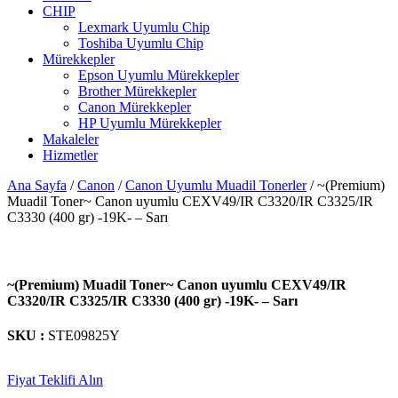
CHIP
Lexmark Uyumlu Chip
Toshiba Uyumlu Chip
Mürekkepler
Epson Uyumlu Mürekkepler
Brother Mürekkepler
Canon Mürekkepler
HP Uyumlu Mürekkepler
Makaleler
Hizmetler
Ana Sayfa
/
Canon
/
Canon Uyumlu Muadil Tonerler
/ ~(Premium)
Muadil Toner~ Canon uyumlu CEXV49/IR C3320/IR C3325/IR
C3330 (400 gr) -19K- – Sarı
~(Premium) Muadil Toner~ Canon uyumlu CEXV49/IR
C3320/IR C3325/IR C3330 (400 gr) -19K- – Sarı
SKU :
STE09825Y
Fiyat Teklifi Alın