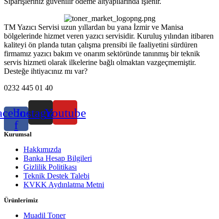
Siparişleriniz güvenilir ödeme altyapılarında işlenir.
TM Yazıcı Servisi uzun yıllardan bu yana İzmir ve Manisa
bölgelerinde hizmet veren yazıcı servisidir. Kuruluş yılından itibaren
kaliteyi ön planda tutan çalışma prensibi ile faaliyetini sürdüren
firmamız yazıcı bakım ve onarım sektöründe tanınmış bir teknik
servis hizmeti olarak ilkelerine bağlı olmaktan vazgeçmemiştir.
Desteğe ihtiyacınız mı var?
0232 445 01 40
acebook-
Instagram
Youtube
f
Kurumsal
Hakkımızda
Banka Hesap Bilgileri
Gizlilik Politikası
Teknik Destek Talebi
KVKK Aydınlatma Metni
Ürünlerimiz
Muadil Toner