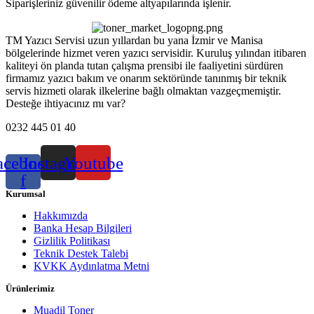
Siparişleriniz güvenilir ödeme altyapılarında işlenir.
TM Yazıcı Servisi uzun yıllardan bu yana İzmir ve Manisa
bölgelerinde hizmet veren yazıcı servisidir. Kuruluş yılından itibaren
kaliteyi ön planda tutan çalışma prensibi ile faaliyetini sürdüren
firmamız yazıcı bakım ve onarım sektöründe tanınmış bir teknik
servis hizmeti olarak ilkelerine bağlı olmaktan vazgeçmemiştir.
Desteğe ihtiyacınız mı var?
0232 445 01 40
acebook-
Instagram
Youtube
f
Kurumsal
Hakkımızda
Banka Hesap Bilgileri
Gizlilik Politikası
Teknik Destek Talebi
KVKK Aydınlatma Metni
Ürünlerimiz
Muadil Toner