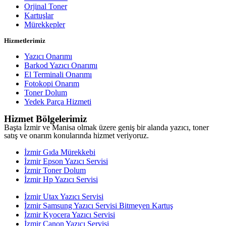
Orjinal Toner
Kartuşlar
Mürekkepler
Hizmetlerimiz
Yazıcı Onarımı
Barkod Yazıcı Onarımı
El Terminali Onarımı
Fotokopi Onarım
Toner Dolum
Yedek Parça Hizmeti
Hizmet Bölgelerimiz
Başta İzmir ve Manisa olmak üzere geniş bir alanda yazıcı, toner
satış ve onarım konularında hizmet veriyoruz.
İzmir Gıda Mürekkebi
İzmir Epson Yazıcı Servisi
İzmir Toner Dolum
İzmir Hp Yazıcı Servisi
İzmir Utax Yazıcı Servisi
İzmir Samsung Yazıcı Servisi Bitmeyen Kartuş
İzmir Kyocera Yazıcı Servisi
İzmir Canon Yazıcı Servisi