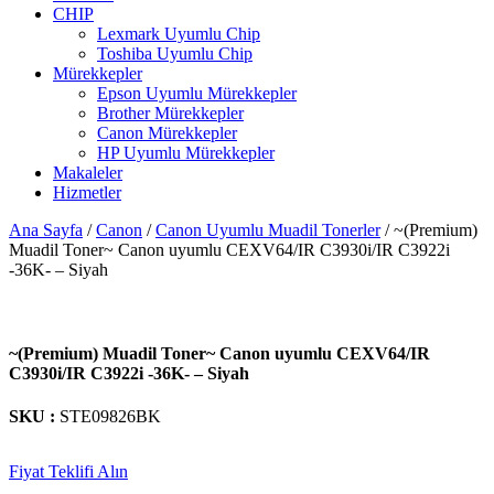
CHIP
Lexmark Uyumlu Chip
Toshiba Uyumlu Chip
Mürekkepler
Epson Uyumlu Mürekkepler
Brother Mürekkepler
Canon Mürekkepler
HP Uyumlu Mürekkepler
Makaleler
Hizmetler
Ana Sayfa
/
Canon
/
Canon Uyumlu Muadil Tonerler
/ ~(Premium)
Muadil Toner~ Canon uyumlu CEXV64/IR C3930i/IR C3922i
-36K- – Siyah
~(Premium) Muadil Toner~ Canon uyumlu CEXV64/IR
C3930i/IR C3922i -36K- – Siyah
SKU :
STE09826BK
Fiyat Teklifi Alın