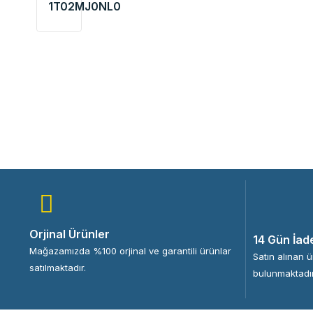
1T02MJ0NL0
Orjinal Ürünler
14 Gün İad
Mağazamızda %100 orjinal ve garantili ürünlar
Satın alınan 
satılmaktadır.
bulunmaktadır