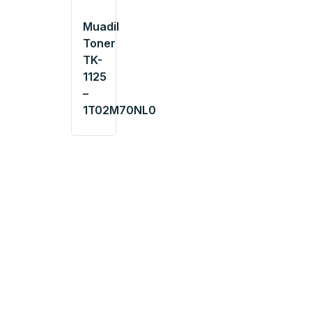
Muadil
Toner
TK-
1125
–
1T02M70NL0