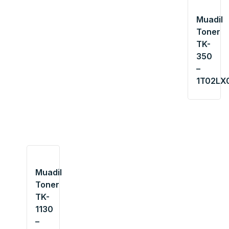
Muadil
Toner
TK-
350
–
1T02LX
Muadil
Toner
TK-
1130
–