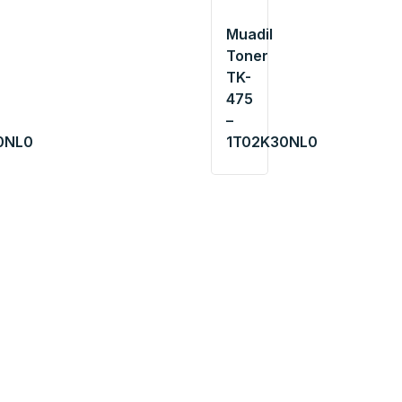
Muadil
Toner
TK-
475
–
0NL0
1T02K30NL0