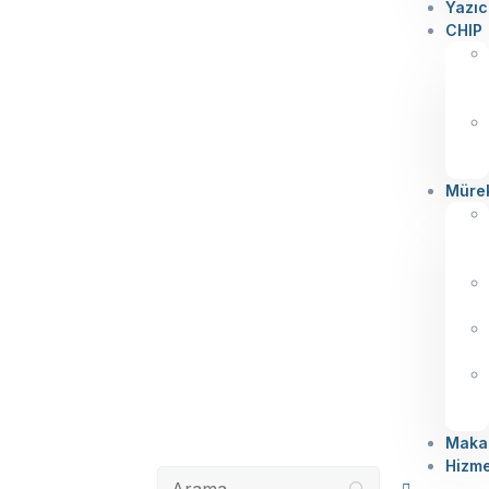
Yazıc
CHIP
Müre
Makal
Hizme