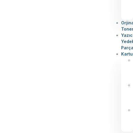
Orjin
Tone
Yazıc
Yede
Parç
Kartu