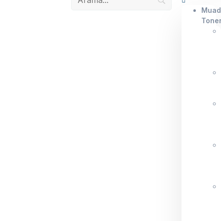
Muad
Tone