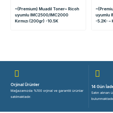
~(Premium) Muadil Toner~ Ricoh
~(Premiu
uyumlu IMC2500/IMC2000
uyumlu 
Kırmızı (200gr) -10.5K
-5.2K- – 
Orjinal Ürünler
14 Gün İad
Mağazamızda %100 orjinal ve garantili ürünlar
Satın alınan 
satılmaktadır.
bulunmaktadır