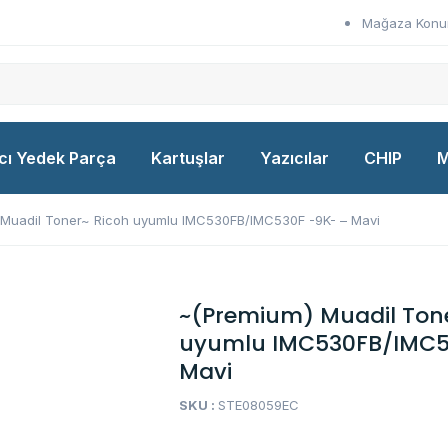
Mağaza Kon
cı Yedek Parça
Kartuşlar
Yazıcılar
CHIP
M
 Muadil Toner~ Ricoh uyumlu IMC530FB/IMC530F -9K- – Mavi
~(Premium) Muadil Tone
uyumlu IMC530FB/IMC5
Mavi
SKU :
STE08059EC