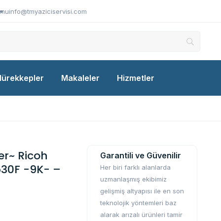
umu
info@tmyaziciservisi.com
ürekkepler
Makaleler
Hizmetler
r~ Ricoh
Garantili ve Güvenilir
30F -9K- –
Her biri farklı alanlarda
uzmanlaşmış ekibimiz
gelişmiş altyapısı ile en son
teknolojik yöntemleri baz
alarak arızalı ürünleri tamir