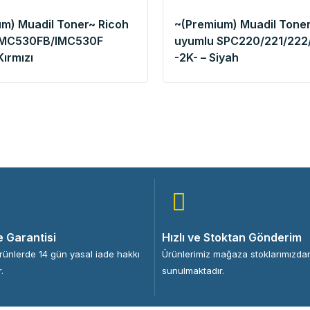
m) Muadil Toner~ Ricoh
~(Premium) Muadil Toner
IMC530FB/IMC530F
uyumlu SPC220/221/222
Kırmızı
-2K- – Siyah
e Garantisi
Hızlı ve Stoktan Gönderim
ürünlerde 14 gün yasal iade hakkı
Ürünlerimiz mağaza stoklarımızda
.
sunulmaktadır.