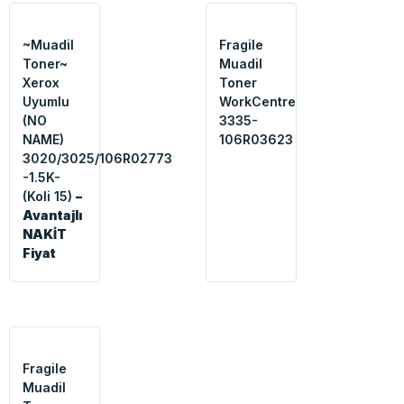
~Muadil
Fragile
Toner~
Muadil
Xerox
Toner
Uyumlu
WorkCentre
(NO
3335-
NAME)
106R03623
3020/3025/106R02773
-1.5K-
(Koli 15)
–
Avantajlı
NAKİT
Fiyat
Fragile
Muadil