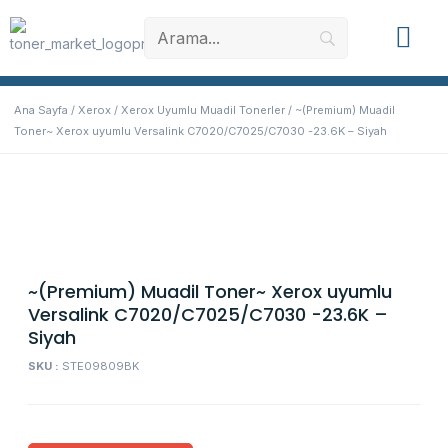
Muadil Toner
Orjinal Toner
Yazıcı Yede
Ana Sayfa
/
Xerox
/
Xerox Uyumlu Muadil Tonerler
/ ~(Premium) Muadil
Toner~ Xerox uyumlu Versalink C7020/C7025/C7030 -23.6K – Siyah
~(Premium) Muadil Toner~ Xerox uyumlu
Versalink C7020/C7025/C7030 -23.6K –
Siyah
SKU :
STE09809BK