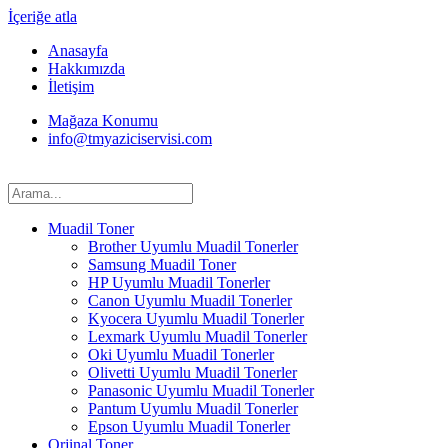
İçeriğe atla
Anasayfa
Hakkımızda
İletişim
Mağaza Konumu
info@tmyaziciservisi.com
Muadil Toner
Brother Uyumlu Muadil Tonerler
Samsung Muadil Toner
HP Uyumlu Muadil Tonerler
Canon Uyumlu Muadil Tonerler
Kyocera Uyumlu Muadil Tonerler
Lexmark Uyumlu Muadil Tonerler
Oki Uyumlu Muadil Tonerler
Olivetti Uyumlu Muadil Tonerler
Panasonic Uyumlu Muadil Tonerler
Pantum Uyumlu Muadil Tonerler
Epson Uyumlu Muadil Tonerler
Orjinal Toner