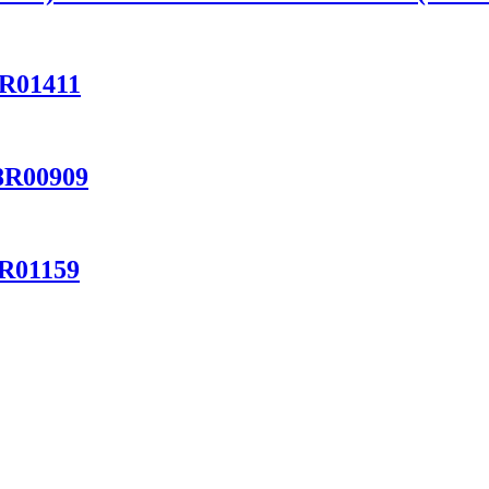
6R01411
08R00909
6R01159