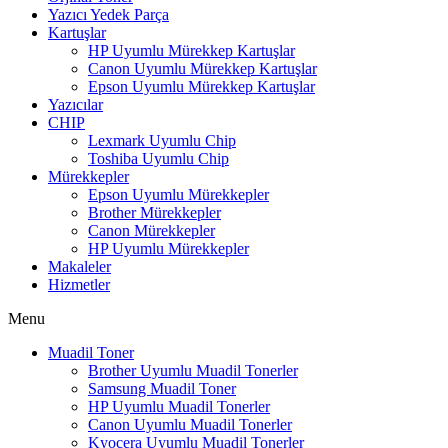
Yazıcı Yedek Parça
Kartuşlar
HP Uyumlu Mürekkep Kartuşlar
Canon Uyumlu Mürekkep Kartuşlar
Epson Uyumlu Mürekkep Kartuşlar
Yazıcılar
CHIP
Lexmark Uyumlu Chip
Toshiba Uyumlu Chip
Mürekkepler
Epson Uyumlu Mürekkepler
Brother Mürekkepler
Canon Mürekkepler
HP Uyumlu Mürekkepler
Makaleler
Hizmetler
Menu
Muadil Toner
Brother Uyumlu Muadil Tonerler
Samsung Muadil Toner
HP Uyumlu Muadil Tonerler
Canon Uyumlu Muadil Tonerler
Kyocera Uyumlu Muadil Tonerler