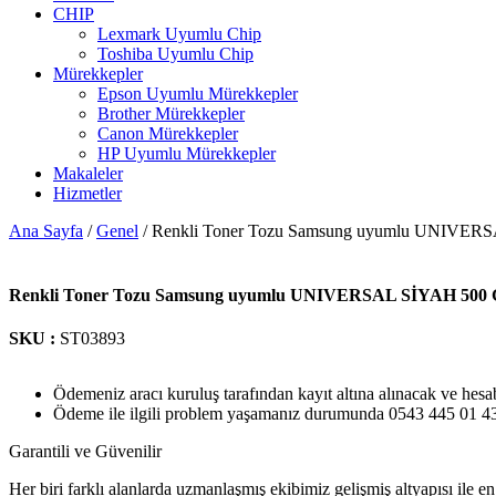
CHIP
Lexmark Uyumlu Chip
Toshiba Uyumlu Chip
Mürekkepler
Epson Uyumlu Mürekkepler
Brother Mürekkepler
Canon Mürekkepler
HP Uyumlu Mürekkepler
Makaleler
Hizmetler
Ana Sayfa
/
Genel
/ Renkli Toner Tozu Samsung uyumlu UNIVER
Renkli Toner Tozu Samsung uyumlu UNIVERSAL SİYAH 500
SKU :
ST03893
Ödemeniz aracı kuruluş tarafından kayıt altına alınacak ve hesa
Ödeme ile ilgili problem yaşamanız durumunda 0543 445 01 43 n
Garantili ve Güvenilir
Her biri farklı alanlarda uzmanlaşmış ekibimiz gelişmiş altyapısı ile en