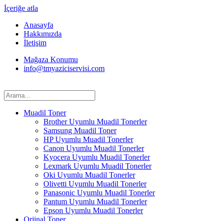
İçeriğe atla
Anasayfa
Hakkımızda
İletişim
Mağaza Konumu
info@tmyaziciservisi.com
Muadil Toner
Brother Uyumlu Muadil Tonerler
Samsung Muadil Toner
HP Uyumlu Muadil Tonerler
Canon Uyumlu Muadil Tonerler
Kyocera Uyumlu Muadil Tonerler
Lexmark Uyumlu Muadil Tonerler
Oki Uyumlu Muadil Tonerler
Olivetti Uyumlu Muadil Tonerler
Panasonic Uyumlu Muadil Tonerler
Pantum Uyumlu Muadil Tonerler
Epson Uyumlu Muadil Tonerler
Orjinal Toner