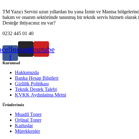
TM Yazıcı Servisi uzun yıllardan bu yana İzmir ve Manisa bölgelerinde h
bakım ve onarım sektöründe tanınmış bir teknik servis hizmeti olarak 
Desteğe ihtiyacınız mı var?
0232 445 01 40
acebook-
Instagram
Youtube
f
Kurumsal
Hakkımızda
Banka Hesap Bilgileri
Gizlilik Politikası
Teknik Destek Talebi
KVKK Aydınlatma Metni
Ürünlerimiz
Muadil Toner
Orjinal Toner
Kartuşlar
Mürekkepler