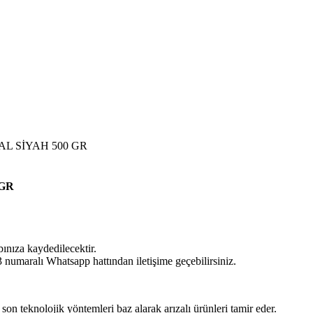
SAL SİYAH 500 GR
 GR
bınıza kaydedilecektir.
umaralı Whatsapp hattından iletişime geçebilirsiniz.
 son teknolojik yöntemleri baz alarak arızalı ürünleri tamir eder.