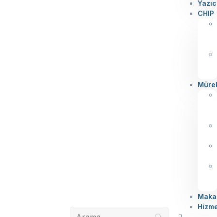
Yazıc
CHIP
Müre
Makal
Hizme