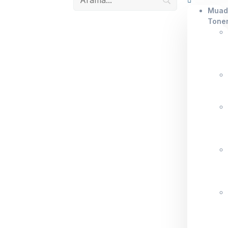
Muad
Tone