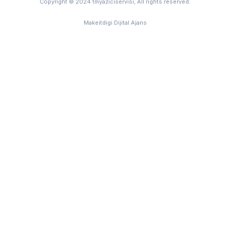
Copyright © 2024 tmyaziciservisi, All rights reserved.
Makeitdigi Dijital Ajans