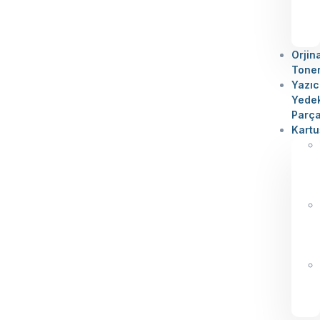
Orjin
Tone
Yazıc
Yede
Parç
Kartu