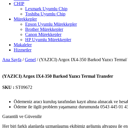
CHIP
Lexmark Uyumlu Chip
Toshiba Uyumlu Chip
Mürekkepler
Epson Uyumlu Mürekkepler
Brother Mürekkepler
Canon Mürekkepler
HP Uyumlu Mürekkepler
Makaleler
Hizmetler
Ana Sayfa
/
Genel
/ (YAZICI) Argox IX4-350 Barkod Yazıcı Termal 
(YAZICI) Argox IX4-350 Barkod Yazıcı Termal Transfer
SKU :
ST09672
Ödemeniz aracı kuruluş tarafından kayıt altına alınacak ve hesa
Ödeme ile ilgili problem yaşamanız durumunda 0543 445 01 43 n
Garantili ve Güvenilir
Her biri farklı alanlarda uzmanlaşmış ekibimiz gelişmiş altyapısı ile en