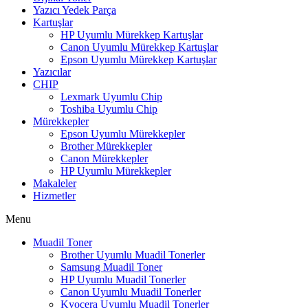
Yazıcı Yedek Parça
Kartuşlar
HP Uyumlu Mürekkep Kartuşlar
Canon Uyumlu Mürekkep Kartuşlar
Epson Uyumlu Mürekkep Kartuşlar
Yazıcılar
CHIP
Lexmark Uyumlu Chip
Toshiba Uyumlu Chip
Mürekkepler
Epson Uyumlu Mürekkepler
Brother Mürekkepler
Canon Mürekkepler
HP Uyumlu Mürekkepler
Makaleler
Hizmetler
Menu
Muadil Toner
Brother Uyumlu Muadil Tonerler
Samsung Muadil Toner
HP Uyumlu Muadil Tonerler
Canon Uyumlu Muadil Tonerler
Kyocera Uyumlu Muadil Tonerler