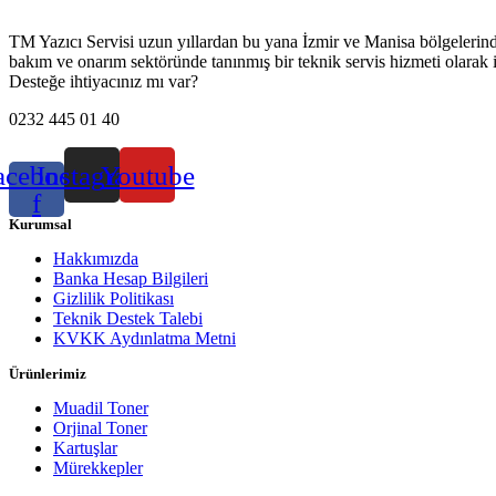
TM Yazıcı Servisi uzun yıllardan bu yana İzmir ve Manisa bölgelerinde h
bakım ve onarım sektöründe tanınmış bir teknik servis hizmeti olarak 
Desteğe ihtiyacınız mı var?
0232 445 01 40
acebook-
Instagram
Youtube
f
Kurumsal
Hakkımızda
Banka Hesap Bilgileri
Gizlilik Politikası
Teknik Destek Talebi
KVKK Aydınlatma Metni
Ürünlerimiz
Muadil Toner
Orjinal Toner
Kartuşlar
Mürekkepler