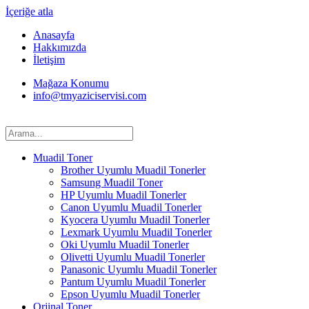
İçeriğe atla
Anasayfa
Hakkımızda
İletişim
Mağaza Konumu
info@tmyaziciservisi.com
Muadil Toner
Brother Uyumlu Muadil Tonerler
Samsung Muadil Toner
HP Uyumlu Muadil Tonerler
Canon Uyumlu Muadil Tonerler
Kyocera Uyumlu Muadil Tonerler
Lexmark Uyumlu Muadil Tonerler
Oki Uyumlu Muadil Tonerler
Olivetti Uyumlu Muadil Tonerler
Panasonic Uyumlu Muadil Tonerler
Pantum Uyumlu Muadil Tonerler
Epson Uyumlu Muadil Tonerler
Orjinal Toner