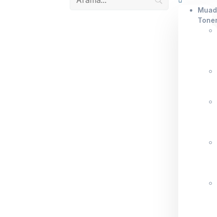
Muad
Tone