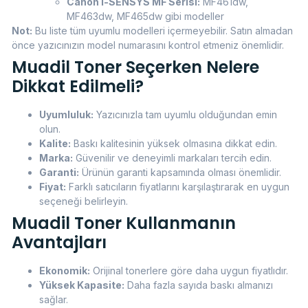
Canon i-SENSYS MF Serisi:
MF461dw,
MF463dw, MF465dw gibi modeller
Not:
Bu liste tüm uyumlu modelleri içermeyebilir. Satın almadan
önce yazıcınızın model numarasını kontrol etmeniz önemlidir.
Muadil Toner Seçerken Nelere
Dikkat Edilmeli?
Uyumluluk:
Yazıcınızla tam uyumlu olduğundan emin
olun.
Kalite:
Baskı kalitesinin yüksek olmasına dikkat edin.
Marka:
Güvenilir ve deneyimli markaları tercih edin.
Garanti:
Ürünün garanti kapsamında olması önemlidir.
Fiyat:
Farklı satıcıların fiyatlarını karşılaştırarak en uygun
seçeneği belirleyin.
Muadil Toner Kullanmanın
Avantajları
Ekonomik:
Orijinal tonerlere göre daha uygun fiyatlıdır.
Yüksek Kapasite:
Daha fazla sayıda baskı almanızı
sağlar.