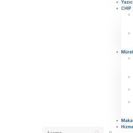
Yazıc
CHIP
Müre
Makal
Hizme