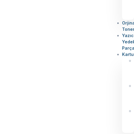
Orjin
Tone
Yazıc
Yede
Parç
Kartu